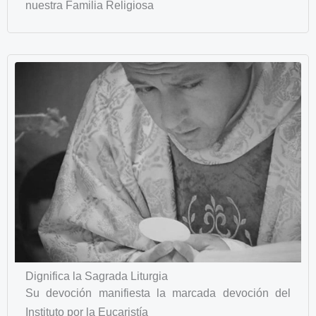
nuestra Familia Religiosa
Dignifica la Sagrada Liturgia
Su devoción manifiesta la marcada devoción del
Instituto por la Eucaristía