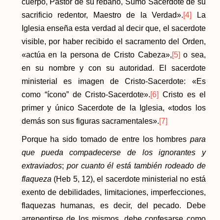
cuerpo, Pastor de su rebaño, Sumo Sacerdote de su
sacrificio redentor, Maestro de la Verdad».
[4]
La
Iglesia enseña esta verdad al decir que, el sacerdote
visible, por haber recibido el sacramento del Orden,
«actúa en la persona de Cristo Cabeza»,
[5]
o sea,
en su nombre y con su autoridad. El sacerdote
ministerial es imagen de Cristo-Sacerdote: «Es
como “ícono” de Cristo-Sacerdote».
[6]
Cristo es el
primer y único Sacerdote de la Iglesia, «todos los
demás son sus figuras sacramentales».
[7]
Porque ha sido tomado de entre los hombres
para
que pueda compadecerse de los ignorantes y
extraviados
;
por cuanto él está también rodeado de
flaqueza
(Heb 5, 12), el sacerdote ministerial no está
exento de debilidades, limitaciones, imperfecciones,
flaquezas humanas, es decir, del pecado. Debe
arrepentirse de los mismos, debe confesarse como