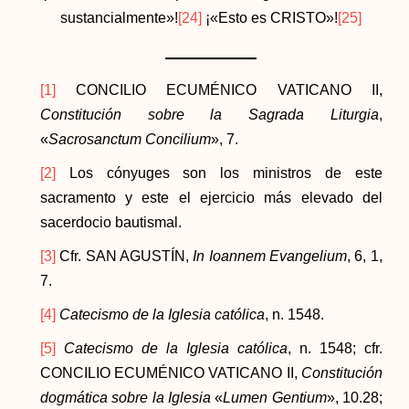
sustancialmente»!
[24]
¡«Esto es CRISTO»!
[25]
[1]
CONCILIO ECUMÉNICO VATICANO II,
Constitución sobre la Sagrada Liturgia
,
«
Sacrosanctum Concilium
», 7.
[2]
Los cónyuges son los ministros de este
sacramento y este el ejercicio más elevado del
sacerdocio bautismal.
[3]
Cfr. SAN AGUSTÍN,
In Ioannem Evangelium
, 6, 1,
7.
[4]
Catecismo de la Iglesia católica
, n. 1548.
[5]
Catecismo de la Iglesia católica
, n. 1548; cfr.
CONCILIO ECUMÉNICO VATICANO II,
Constitución
dogmática sobre la Iglesia
«
Lumen Gentium
», 10.28;