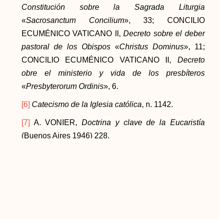
Constitución sobre la Sagrada Liturgia
«
Sacrosanctum Concilium
», 33; CONCILIO
ECUMÉNICO VATICANO II,
Decreto sobre el deber
pastoral de los Obispos
«
Christus Dominus
», 11;
CONCILIO ECUMÉNICO VATICANO II,
Decreto
obre el ministerio y vida de los presbíteros
«
Presbyterorum Ordinis
», 6.
[6]
Catecismo de la Iglesia católica
, n. 1142.
[7]
A. VONIER,
Doctrina y clave de la Eucaristía
(Buenos Aires 1946) 228.
[8]
Catecismo de la Iglesia católica
, n. 1550.
[9]
SANTO TOMÁS DE AQUINO,
STh
, Supl, 40, 4.
[10]
SANTO TOMÁS DE AQUINO,
STh
, Supl, 38, 1,
ad3. El sacerdote ministerial depende del Obispo en
«el
ejercicio
de su potestad», no en la
potestad