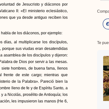
 voluntad de Jesucristo y diáconos por
aticano II: «El ministerio eclesiástico,
Compar
rdenes que ya desde antiguo reciben los
habla de los diáconos, por ejemplo:
 días, al multiplicarse los discípulos,
Te pued
s, porque sus viudas eran desatendidas
a asamblea de los discípulos y dijeron:
labra de Dios por servir a las mesas.
a siete hombres, de buena fama, llenos
l frente de este cargo; mientras que
sterio de la Palabra». Pareció bien la
mbre lleno de fe y de Espíritu Santo, a
y a Nicolás, prosélito de Antioquía; los
ación, les impusieron las manos (He 6,