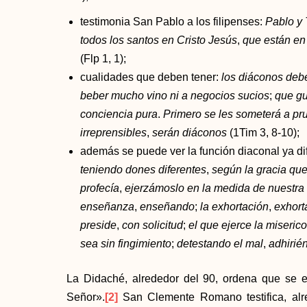
testimonia San Pablo a los filipenses:
Pablo y
todos los santos en Cristo Jesús
,
que están en 
(Flp 1, 1);
cualidades que deben tener:
los diáconos deb
beber mucho vino ni a negocios sucios
;
que gu
conciencia pura
.
Primero se les someterá a p
irreprensibles
,
serán diáconos
(1Tim 3, 8-10);
además se puede ver la función diaconal ya di
teniendo dones diferentes
,
según la gracia qu
profecía
,
ejerzámoslo en la medida de nuestra 
enseñanza
,
enseñando
;
la exhortación
,
exhort
preside
,
con solicitud
;
el que ejerce la miserico
sea sin fingimiento
;
detestando el mal
,
adhirié
La Didaché, alrededor del 90, ordena que se e
Señor».
[2]
San Clemente Romano testifica, alr