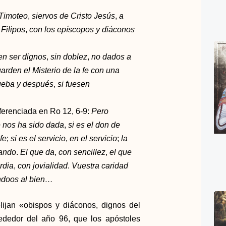
 Timoteo
,
siervos de Cristo Jesús
,
a
Filipos
,
con los epíscopos y diáconos
en ser dignos
,
sin doblez
,
no dados a
arden el Misterio de la fe con una
rueba y después
,
si fuesen
ferenciada en Ro 12, 6-9:
Pero
e nos ha sido dada
,
si es el don de
fe
;
si es el servicio
,
en el servicio
;
la
ando
.
El que da
,
con sencillez
,
el que
rdia
,
con jovialidad
.
Vuestra caridad
ndoos al bien…
lijan «obispos y diáconos, dignos del
ededor del año 96, que los apóstoles