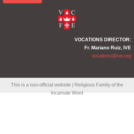
b
u
a
o
b
g
o
e
r
k
a
m
VOCATIONS DIRECTOR:
Fr. Mariano Ruiz, IVE
vocations@ive.org
This is a non-official website | Religious Family of the
Incarnate Word