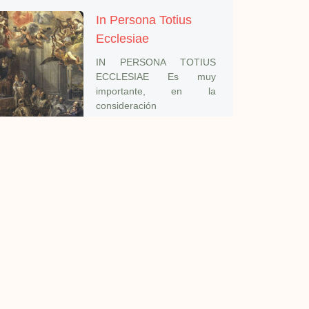
In Persona Totius
Ecclesiae
IN PERSONA TOTIUS
ECCLESIAE Es muy
importante, en la
consideración
In Persona Christi
A la venerada memoria de
dos gloriasdel clero
sanrafaelino, que