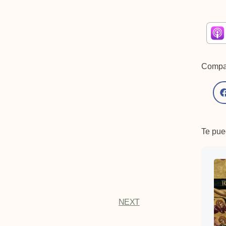
Compar
Te pued
NEXT