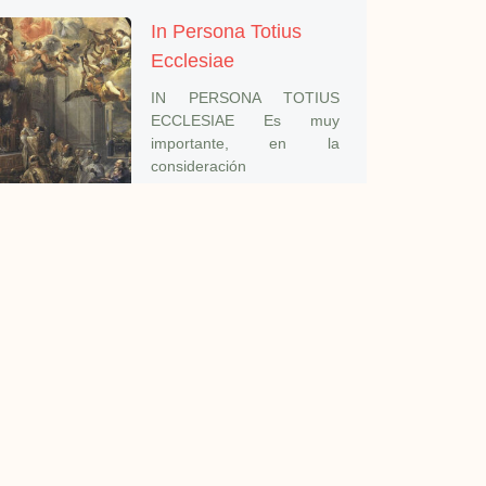
In Persona Totius
Ecclesiae
IN PERSONA TOTIUS
ECCLESIAE Es muy
importante, en la
consideración
In Persona Christi
A la venerada memoria de
dos gloriasdel clero
sanrafaelino, que