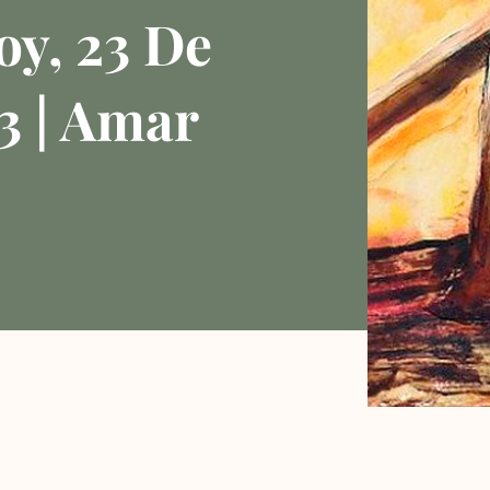
oy, 23 De
3 | Amar