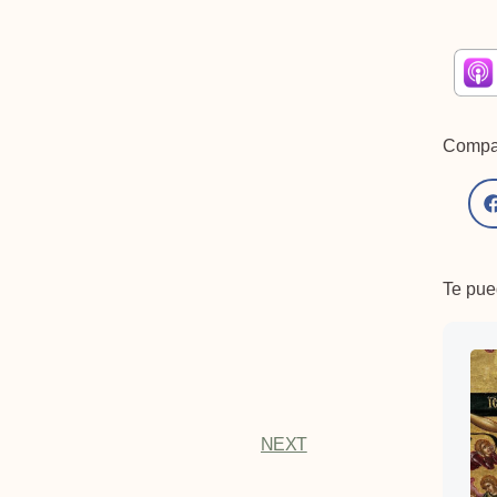
Compar
Te pued
NEXT