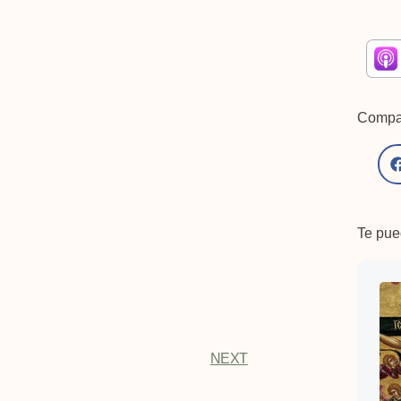
Compar
Te pued
NEXT