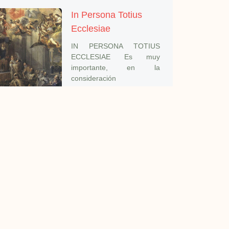
In Persona Totius
Ecclesiae
IN PERSONA TOTIUS
ECCLESIAE Es muy
importante, en la
consideración
In Persona Christi
A la venerada memoria de
dos gloriasdel clero
sanrafaelino, que