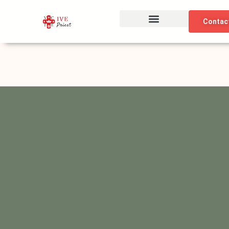
Ir
al
Contac
contenido
Nuestra Identidad
Discernimiento Vocacional